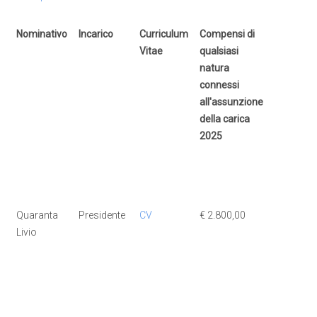
Nominativo
Incarico
Curriculum
Compensi di
Compensi
Vitae
qualsiasi
qualsiasi
natura
natura
connessi
connessi
all'assunzione
all'assun
della carica
della cari
2025
2024
Nominativo
Incarico
Curriculum
Compensi di
Compensi
Quaranta
Presidente
CV
€ 2.800,00
€ 2.800,0
Vitae
qualsiasi
qualsiasi
Livio
natura
natura
connessi
connessi
all'assunzione
all'assun
della carica
della cari
2025
2024