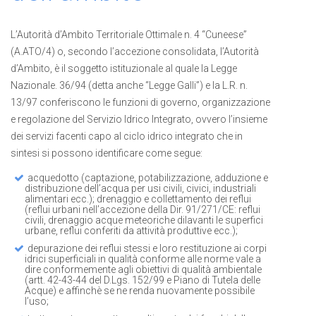
L’Autorità d’Ambito Territoriale Ottimale n. 4 “Cuneese”
(A.ATO/4) o, secondo l’accezione consolidata, l’Autorità
d’Ambito, è il soggetto istituzionale al quale la Legge
Nazionale. 36/94 (detta anche “Legge Galli”) e la L.R. n.
13/97 conferiscono le funzioni di governo, organizzazione
e regolazione del Servizio Idrico Integrato, ovvero l’insieme
dei servizi facenti capo al ciclo idrico integrato che in
sintesi si possono identificare come segue:
acquedotto (captazione, potabilizzazione, adduzione e
distribuzione dell’acqua per usi civili, civici, industriali
alimentari ecc.); drenaggio e collettamento dei reflui
(reflui urbani nell’accezione della Dir. 91/271/CE: reflui
civili, drenaggio acque meteoriche dilavanti le superfici
urbane, reflui conferiti da attività produttive ecc.);
depurazione dei reflui stessi e loro restituzione ai corpi
idrici superficiali in qualità conforme alle norme vale a
dire conformemente agli obiettivi di qualità ambientale
(artt. 42-43-44 del D.Lgs. 152/99 e Piano di Tutela delle
Acque) e affinchè se ne renda nuovamente possibile
l’uso;