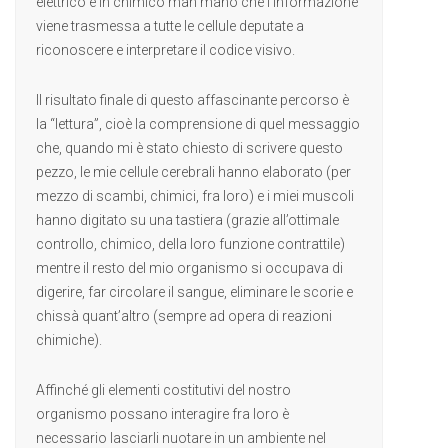
elettrico e in chimico man mano che l’informazione
viene trasmessa a tutte le cellule deputate a
riconoscere e interpretare il codice visivo.
Il risultato finale di questo affascinante percorso è
la “lettura”, cioè la comprensione di quel messaggio
che, quando mi è stato chiesto di scrivere questo
pezzo, le mie cellule cerebrali hanno elaborato (per
mezzo di scambi, chimici, fra loro) e i miei muscoli
hanno digitato su una tastiera (grazie all’ottimale
controllo, chimico, della loro funzione contrattile)
mentre il resto del mio organismo si occupava di
digerire, far circolare il sangue, eliminare le scorie e
chissà quant’altro (sempre ad opera di reazioni
chimiche).
Affinché gli elementi costitutivi del nostro
organismo possano interagire fra loro è
necessario lasciarli nuotare in un ambiente nel