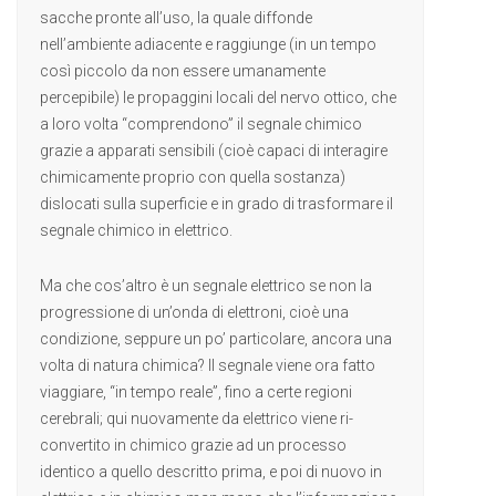
sacche pronte all’uso, la quale diffonde
nell’ambiente adiacente e raggiunge (in un tempo
così piccolo da non essere umanamente
percepibile) le propaggini locali del nervo ottico, che
a loro volta “comprendono” il segnale chimico
grazie a apparati sensibili (cioè capaci di interagire
chimicamente proprio con quella sostanza)
dislocati sulla superficie e in grado di trasformare il
segnale chimico in elettrico.
Ma che cos’altro è un segnale elettrico se non la
progressione di un’onda di elettroni, cioè una
condizione, seppure un po’ particolare, ancora una
volta di natura chimica? Il segnale viene ora fatto
viaggiare, “in tempo reale”, fino a certe regioni
cerebrali; qui nuovamente da elettrico viene ri-
convertito in chimico grazie ad un processo
identico a quello descritto prima, e poi di nuovo in