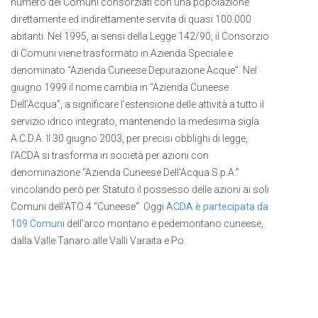
numero dei Comuni consorziati con una popolazione
direttamente ed indirettamente servita di quasi 100.000
abitanti. Nel 1995, ai sensi della Legge 142/90, il Consorzio
di Comuni viene trasformato in Azienda Speciale e
denominato “Azienda Cuneese Depurazione Acque”. Nel
giugno 1999 il nome cambia in “Azienda Cuneese
Dell’Acqua”, a significare l’estensione delle attività a tutto il
servizio idrico integrato, mantenendo la medesima sigla
A.C.D.A. Il 30 giugno 2003, per precisi obblighi di legge,
l’ACDA si trasforma in società per azioni con
denominazione “Azienda Cuneese Dell’Acqua S.p.A.”
vincolando però per Statuto il possesso delle azioni ai soli
Comuni dell’ATO 4 “Cuneese”. Oggi
ACDA è partecipata da
109 Comuni
dell’arco montano e pedemontano cuneese,
dalla Valle Tanaro alle Valli Varaita e Po.