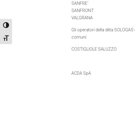
SANFRE’
SANFRONT
VALGRANA
Attiva/disattiva alto contrasto
Gli operatori della ditta SOLOGAS 
comuni:
Attiva/disattiva dimensione testo
COSTIGLIOLE SALUZZO
ACDA SpA