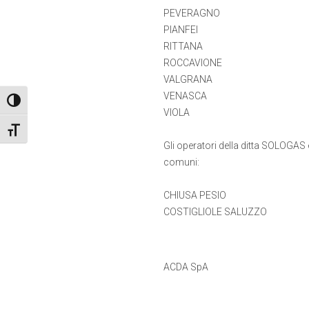
PEVERAGNO
PIANFEI
RITTANA
ROCCAVIONE
VALGRANA
VENASCA
Attiva/disattiva alto contrasto
VIOLA
Attiva/disattiva dimensione testo
Gli operatori della ditta SOLOGAS 
comuni:
CHIUSA PESIO
COSTIGLIOLE SALUZZO
ACDA SpA