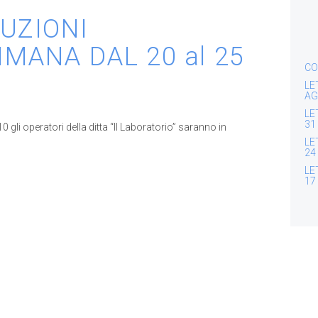
TUZIONI
MANA DAL 20 al 25
CO
LE
AG
LE
31
gli operatori della ditta “Il Laboratorio” saranno in
LE
24
LE
17