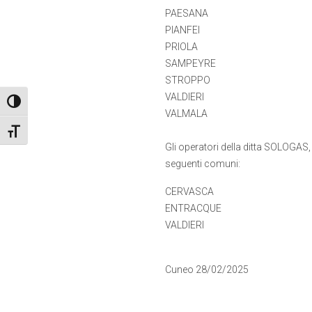
PAESANA
PIANFEI
PRIOLA
SAMPEYRE
STROPPO
VALDIERI
Attiva/disattiva alto contrasto
VALMALA
Attiva/disattiva dimensione testo
Gli operatori della ditta SOLOGAS,
seguenti comuni:
CERVASCA
ENTRACQUE
VALDIERI
Cuneo 28/02/2025