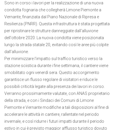
Sono in corso i lavori per la realizzazione di una nuova
condotta fognaria che collegherà Limone Piemonte a
Vernante, finanziata dal Piano Nazionale di Ripresa e
Resilienza (PNRR). Questa infrastruttura è stata progettata
per ripristinare le strutture danneggiate dall'alluvione
dell'ottobre 2020. La nuova condotta viene posizionata
lungo la strada statale 20, evitando così le aree più colpite
dall'alluvione.
Per minimizzare l'impatto sul traffico turistico verso la
stazione sciistica durante i fine settimana, il cantiere viene
smobilitato ogni venerdì sera. Questo accorgimento
garantisce un flusso regolare di visitatori e riduce le
possibili criticità legate alla presenza dei lavori in corso.
Verranno prossimamente valutate, con ANAS proprietario
della strada, e con i Sindaci dei Comuni di Limone
Piemonte e Vernante modifiche a tali disposizioni al fine di
accelerare le attività in cantiere, rallentate nel periodo
invernale, e così ridurre i futuri impatti durante il periodo
estivo in cui è previsto maggior afflusso turistico dovuto