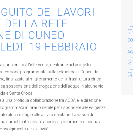
GUITO DEI LAVORI
 DELLA RETE
LE
NE DI CUNEO
al
CO
EDI' 19 FEBBRAIO
LE
AG
LE
31
lcuna criticità l'intervento, rientrante nel progetto
LE
nutenzione programmata sulla rete idrica di Cuneo da
24
, finalizzata al miglioramento dell'infrastruttura idrica
nea sospensione dell'erogazione dell'acqua in alcune vie
edale Santa Croce
 e a una proficua collaborazione tra ACDA e la direzione
, programmata in orario serale per rispondere alle esigenze
o alcun disagio alle attività sanitarie. La vasca di
 ha garantito il regolare approvvigionamento d'acqua ai
e svolgimento delle attività.