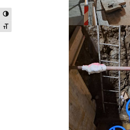
Attiva/disattiva alto contrasto
Attiva/disattiva dimensione testo