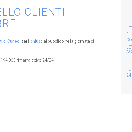
LLO CLIENTI
BRE
LE
al
CO
nti di Cuneo
sarà
chiuso
al pubblico nella giornata di
LE
AG
LE
0.194.066 rimarrà attivo 24/24.
31
LE
24