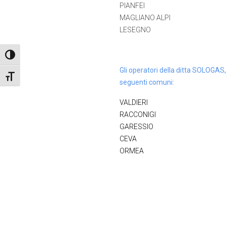
PIANFEI
MAGLIANO ALPI
LESEGNO
Attiva/disattiva alto contrasto
Gli operatori della ditta SOLOGAS,
Attiva/disattiva dimensione testo
seguenti comuni:
VALDIERI
RACCONIGI
GARESSIO
CEVA
ORMEA