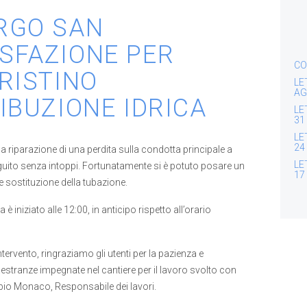
RGO SAN
SFAZIONE PER
CO
RISTINO
LE
AG
IBUZIONE IDRICA
LE
31
LE
24
la riparazione di una perdita sulla condotta principale a
LE
ito senza intoppi. Fortunatamente si è potuto posare un
17
e sostituzione della tubazione.
ca è iniziato alle 12:00, in anticipo rispetto all’orario
ntervento, ringraziamo gli utenti per la pazienza e
estranze impegnate nel cantiere per il lavoro svolto con
 Fabio Monaco, Responsabile dei lavori.