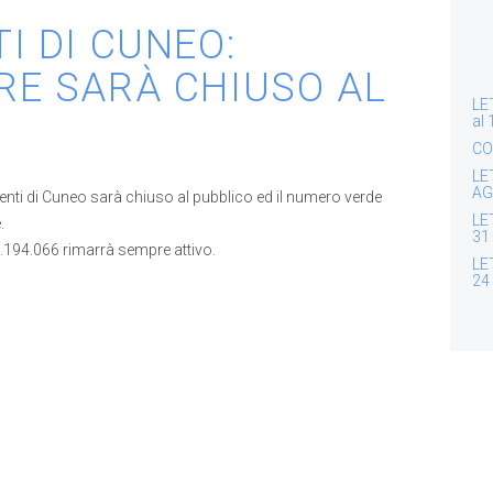
I DI CUNEO:
RE SARÀ CHIUSO AL
LE
al
CO
LE
AG
enti di Cuneo sarà chiuso al pubblico ed il numero verde
LE
.
31
00.194.066 rimarrà sempre attivo.
LE
24