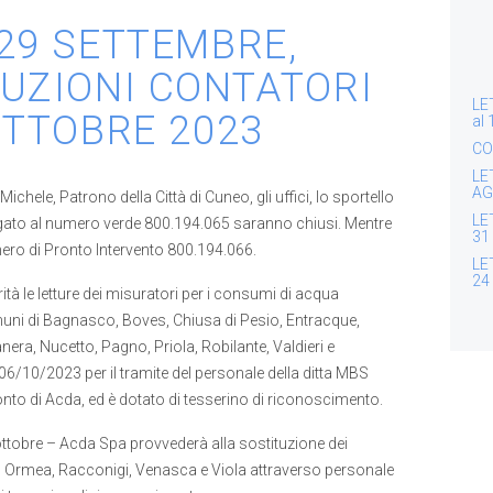
 29 SETTEMBRE,
TUZIONI CONTATORI
LE
OTTOBRE 2023
al
CO
LE
AG
Michele, Patrono della Città di Cuneo, gli uffici, lo sportello
LE
llegato al numero verde 800.194.065 saranno chiusi. Mentre
31
ero di Pronto Intervento 800.194.066.
LE
24
à le letture dei misuratori per i consumi di acqua
muni di Bagnasco, Boves, Chiusa di Pesio, Entracque,
ra, Nucetto, Pagno, Priola, Robilante, Valdieri e
6/10/2023 per il tramite del personale della ditta MBS
onto di Acda, ed è dotato di tesserino di riconoscimento.
ottobre – Acda Spa provvederà alla sostituzione dei
, Ormea, Racconigi, Venasca e Viola attraverso personale