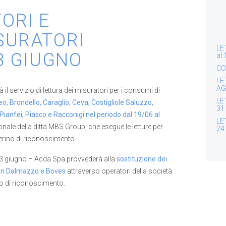
ORI E
SURATORI
LE
3 GIUGNO
al
CO
LE
AG
l servizio di lettura dei misuratori per i consumi di
LE
, Brondello, Caraglio, Ceva, Costigliole Saluzzo,
31
ianfei, Piasco e Racconigi nel periodo dal 19/06 al
LE
sonale della ditta MBS Group, che esegue le letture per
24
serino di riconoscimento.
 23 giugno – Acda Spa provvederà alla
sostituzione dei
San Dalmazzo e Boves
attraverso operatori della società
ino di riconoscimento.