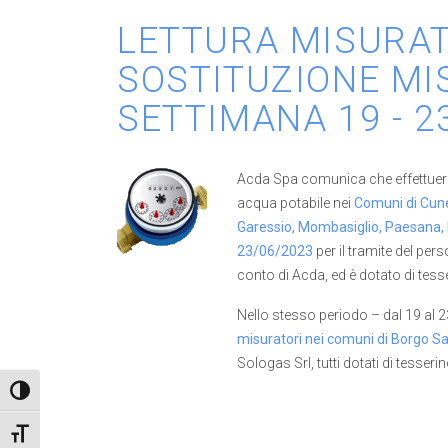
LETTURA MISURAT
SOSTITUZIONE MI
SETTIMANA 19 - 2
Acda Spa comunica che effettuerà i
acqua potabile nei
Comuni di Cuneo
Garessio, Mombasiglio, Paesana, P
23/06/2023
per il tramite del per
conto di Acda, ed è dotato di tes
Nello stesso periodo – dal 19 al
misuratori nei comuni di Borgo 
Sologas Srl, tutti dotati di tesser
Attiva/disattiva alto contrasto
Attiva/disattiva dimensione testo