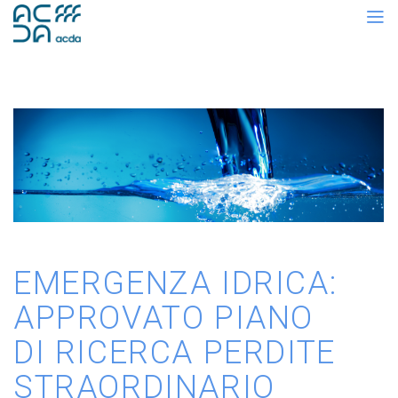
EMERGENZA IDRICA:
APPROVATO PIANO
DI RICERCA PERDITE
STRAORDINARIO