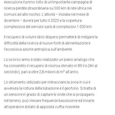
esecuzione il primo lotto di un’importante campagna di
ricerca perdite straordinaria su 500 km di rete idrica nei
comuni ad alto rischio. L’attività – iniziata nel mese di
dicembre – durerà per tutto il 2023 e la copertura
complessiva del servizio sarà di complessivi 1.000 km.
Il recupero di volumi idrici dispersi permetterà di mitigare la
difficoltà della ricerca di nuove fonti di alimentazione e
l’eccessiva azione antropica sull’ambiente.
Lo scorso anno è stato realizzato un piano analogo che
ha consentito il recupero di risorsa stimato in 89 l/s (litri al
3
secondo), pari a oltre 2,8 milioni di m
all’anno.
Lo strumento utilizzato per rintracciare la zona in cui è
avvenuta la rottura della tubazione è il geofono. Si tratta di
un sensore in grado di captare le onde che si propagano
nel terreno; può rilevare frequenze bassissime ed inviarle
all’operatore dotato di apposita cuffia ricevente.