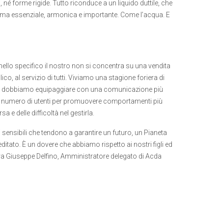
, né forme rigide. Tutto riconduce a un liquido duttile, che
rma essenziale, armonica e importante. Come l’acqua. E
 nello specifico il nostro non si concentra su una vendita
co, al servizio di tutti. Viviamo una stagione foriera di
e ci dobbiamo equipaggiare con una comunicazione più
or numero di utenti per promuovere comportamenti più
a e delle difficoltà nel gestirla.
sensibili che tendono a garantire un futuro, un Pianeta
ditato. È un dovere che abbiamo rispetto ai nostri figli ed
ra Giuseppe Delfino, Amministratore delegato di Acda