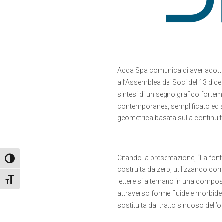
Acda Spa comunica di aver adottat
all’Assemblea dei Soci del 13 dic
sintesi di un segno grafico fortem
contemporanea, semplificato ed a
geometrica basata sulla continuit
Citando la presentazione, “La fon
Attiva/disattiva alto contrasto
costruita da zero, utilizzando co
Attiva/disattiva dimensione testo
lettere si alternano in una compo
attraverso forme fluide e morbide. 
sostituita dal tratto sinuoso dell’