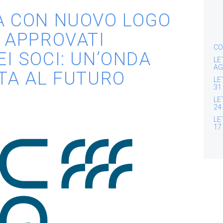
A CON NUOVO LOGO
Y APPROVATI
CO
I SOCI: UN’ONDA
LE
AG
LTA AL FUTURO
LE
31
LE
24
LE
17