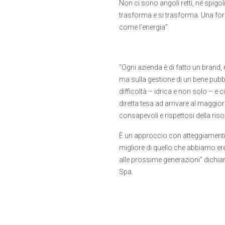
Non ci sono angoli retti, né spigoli
trasforma e si trasforma. Una fo
come l’energia”.
“Ogni azienda è di fatto un brand,
ma sulla gestione di un bene pubbli
difficoltà – idrica e non solo – 
diretta tesa ad arrivare al maggi
consapevoli e rispettosi della risors
È un approccio con atteggiamenti 
migliore di quello che abbiamo ere
alle prossime generazioni” dichia
Spa.