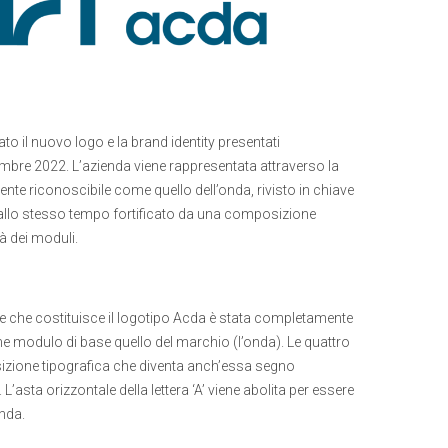
o il nuovo logo e la brand identity presentati
embre 2022. L’azienda viene rappresentata attraverso la
ente riconoscibile come quello dell’onda, rivisto in chiave
llo stesso tempo fortificato da una composizione
à dei moduli.
te che costituisce il logotipo Acda è stata completamente
me modulo di base quello del marchio (l’onda). Le quattro
sizione tipografica che diventa anch’essa segno
L’asta orizzontale della lettera ‘A’ viene abolita per essere
onda.